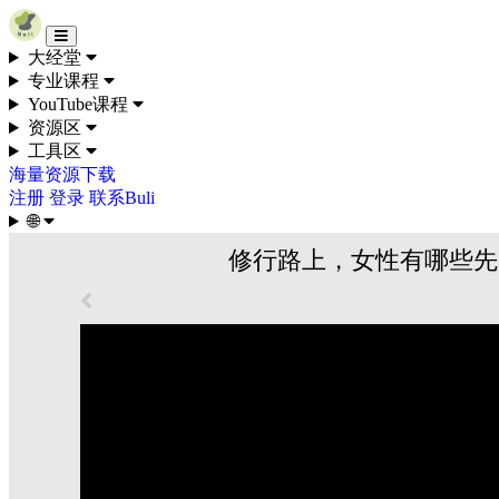
Skip to content
大经堂
专业课程
YouTube课程
资源区
工具区
海量资源下载
注册
登录
联系Buli
🌐
修行路上，女性有哪些先