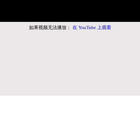
如果视频无法播放：
在 YouTube 上观看