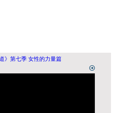
问道》第七季 女性的力量篇