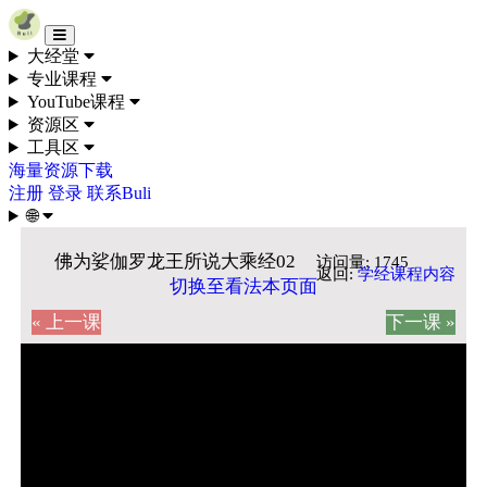
Skip to content
大经堂
专业课程
YouTube课程
资源区
工具区
海量资源下载
注册
登录
联系Buli
🌐
佛为娑伽罗龙王所说大乘经02
访问量: 1745
返回:
学经课程内容
切换至看法本页面
« 上一课
下一课 »