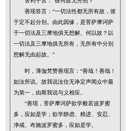
舍利子言：“彼何故无分别？”
善现答言：“一切法性都无所有故，彼
于定不起分别。由此因缘，是菩萨摩诃萨
于一切法及三摩地俱无想解。何以故？以
一切法及三摩地俱无所有，无所有中分别
想解无由起故。”
时，薄伽梵赞善现言：“善哉！善哉！
如汝所说。故我说汝住无诤定声闻众中最
为第一，由斯我说与义相应。
“善现，菩萨摩诃萨欲学般若波罗蜜
多，应如是学；欲学静虑、精进、安忍、
净戒、布施波罗蜜多，应如是学。