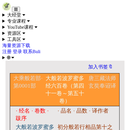
Skip to content
大经堂
专业课程
YouTube课程
资源区
工具区
海量资源下载
注册
登录
联系Buli
🌐
加入书签🔖
大乘般若部·
大般若波罗蜜多
唐三藏法师
第0001部
经六百卷（第四
玄奘奉诏译
十一卷～第五十
卷）
· 经名 · 卷数 ·
· 品名 · 品数 · 译作者
跋序
大般若波罗蜜多
初分般若行相品第十之