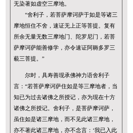
无染著如虚空三摩地。
“舍利子，若菩萨摩诃萨于如是等诸三
摩地恒住不舍，速证无上正等菩提。复有
所余无量无数三摩地门、陀罗尼门，若菩
萨摩诃萨能善修学，亦令速证阿耨多罗三
藐三菩提。”
尔时，具寿善现承佛神力语舍利子
言：“若菩萨摩诃萨住如是等三摩地者，当
知已为过去诸佛之所授记，亦为现在十方
诸佛之所授记。舍利子，是菩萨摩诃萨，
虽住如是诸三摩地，而不见此诸三摩地，
亦不著此诸三摩地，亦不念言：‘我已入此