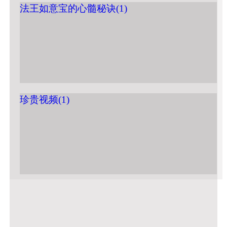
法王如意宝的心髓秘诀(1)
珍贵视频(1)