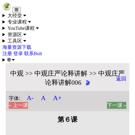
Skip to content
大经堂
专业课程
YouTube课程
资源区
工具区
海量资源下载
注册
登录
联系Buli
🌐
中观 >> 中观庄严论释讲解 >> 中观庄严
返回
论释讲解006
🎬
A+
A-
A
字体:
« 上一课
下一课 »
第６课