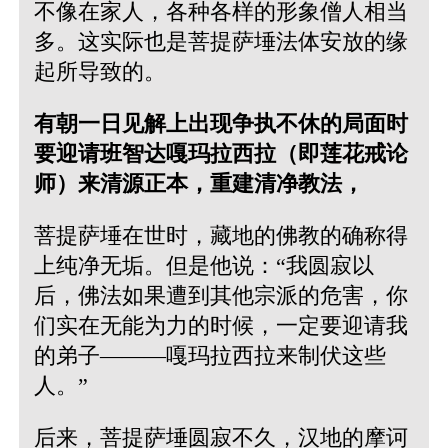
不像在家人，各种各样的形象僧人相当
多。这实际也是菩提萨埵法体安放的缘
起所导致的。
有朝一日见解上出现争执不休的局面时
要迎请班智达嘎玛拉西拉（即莲花戒论
师）来清源正本，重建清净教法，
菩提萨埵在世时，藏地的佛教的确称得
上纯净无垢。但是他说：“我圆寂以
后，佛法如果遭到其他宗派的危害，你
们实在无能为力的时候，一定要迎请我
的弟子———嘎玛拉西拉来制伏这些
人。”
后来，菩提萨埵圆寂不久，汉地的摩诃