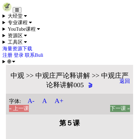
Skip to content
大经堂
专业课程
YouTube课程
资源区
工具区
海量资源下载
注册
登录
联系Buli
🌐
中观 >> 中观庄严论释讲解 >> 中观庄严
返回
论释讲解005
🎬
A+
A-
A
字体:
« 上一课
下一课 »
第５课