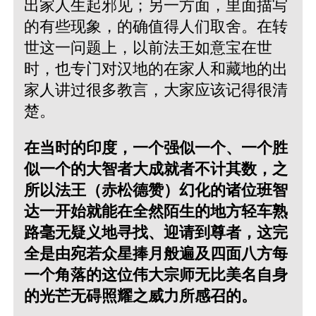
出家人生起邪见；另一方面，里面描写
的有些现象，的确值得人们取舍。在转
世这一问题上，以前法王如意宝在世
时，也专门对汉地的在家人和藏地的出
家人讲过很多教言，大家应该记得很清
楚。
在当时的印度，一个强似一个、一个胜
似一个的大智者大成就者不计其数，之
所以法王（赤松德赞）幻化的诸位班智
达一开始就能在全然陌生的地方轻车熟
路毫无疑义地寻找、迎请到尊者，这完
全是由宛若众星捧月般遍及四面八方每
一个角落的这位伟大宗师无比美名自身
的光芒无碍照耀之威力所感召的。