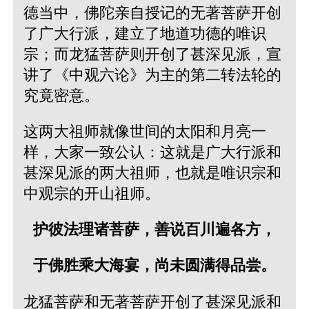
德当中，佛陀亲自授记的无著菩萨开创
了广大行派，建立了地道功德的唯识
宗；而龙猛菩萨则开创了甚深见派，宣
讲了《中观六论》为主的第二转法轮的
究竟密意。
这两大祖师就像世间的太阳和月亮一
样，大家一致公认：这就是广大行派和
甚深见派的两大祖师，也就是唯识宗和
中观宗的开山祖师。
护彼法理诸菩萨，善说百川遍各方，
于佛胜乘大海宴，尚未圆满得品尝。
龙猛菩萨和无著菩萨开创了甚深见派和