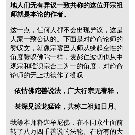
地人们无有异议一致共称的这位开宗祖
师就是本论的作者。
这一点，任何人都不会出现异议，这是
大家一致公认的。下面是对静命论师的
赞叹文，就像宗喀巴大师从缘起空性的
角度赞叹佛陀一样，麦彭仁波切也从中
观宗和唯识宗合二为一的角度，对静命
论师的无上功德作了赞叹。
依怙佛陀善说法，广大行宗无著释，
甚深见派龙猛诠，共称二祖如日月。
我等本师释迦牟尼佛，在不同众生面前
转了八万四千善说的法轮。在所有的大