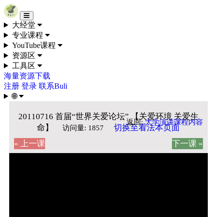
Skip to content
大经堂
专业课程
YouTube课程
资源区
工具区
海量资源下载
注册
登录
联系Buli
🌐
20110716 首届“世界关爱论坛” 【关爱环境 关爱生
返回:
大学演讲课程内容
命】
切换至看法本页面
访问量: 1857
« 上一课
下一课 »