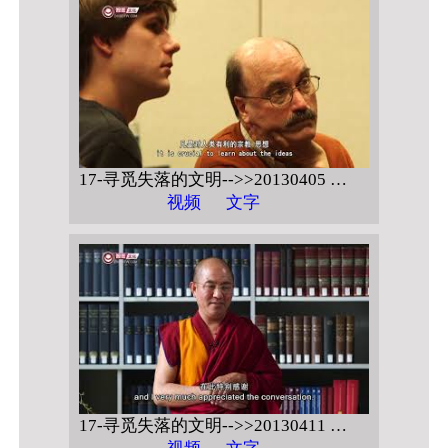
17-寻觅失落的文明-->>20130405 美国华盛顿乔治敦大学 【展望藏传佛教21世纪在全球的传播&禅修开示 问答】
视频
文字
17-寻觅失落的文明-->>20130411 德国哥廷根马普研究所 【藏传佛教在中国的现代表述】